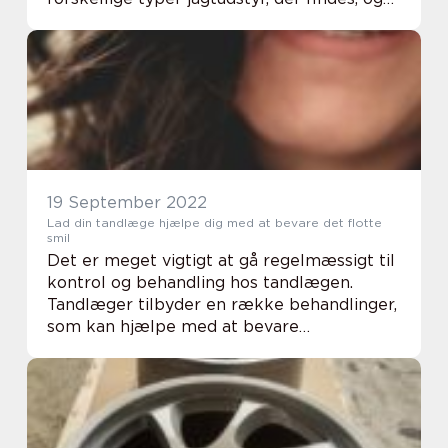
hvad de hver især bruges til. Vi vil også tale
om de bedste måder at bruge ...
19 September 2022
Lad din tandlæge hjælpe dig med at bevare det flotte
smil
Det er meget vigtigt at gå regelmæssigt til
kontrol og behandling hos tandlægen.
Tandlæger tilbyder en række behandlinger,
som kan hjælpe med at bevare
mundhygiejnen og forebygge problemer
som f.eks. karies, tandkødssygdomme og
endda hjertesygdomme. ...