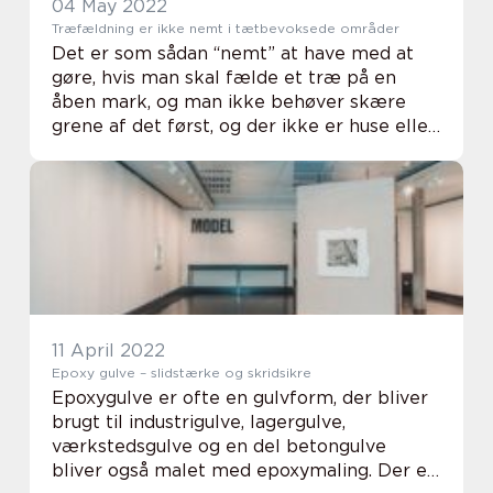
04 May 2022
Træfældning er ikke nemt i tætbevoksede områder
Det er som sådan “nemt” at have med at
gøre, hvis man skal fælde et træ på en
åben mark, og man ikke behøver skære
grene af det først, og der ikke er huse eller
andet i vejen, som træet kan falde ned
over, så længer man fjerner alt andet ...
11 April 2022
Epoxy gulve – slidstærke og skridsikre
Epoxygulve er ofte en gulvform, der bliver
brugt til industrigulve, lagergulve,
værkstedsgulve og en del betongulve
bliver også malet med epoxymaling. Der er