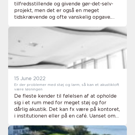
tilfredsstillende og givende gør-det-selv-
projekt, men det er også en meget
tidskrævende og ofte vanskelig opgave.
Derfor vælger mange husejere at hyre et
professionelt malerfirma til at udføre
arbejdet for dem. Pr...
15 June 2022
Er der problemer med støj og larm, så kan et akustikloft
være løsningen
De fleste kender til følelsen af at opholde
sig i et rum med for meget støj og for
dårlig akustik. Det kan fx være på kontoret,
i institutionen eller på en café. Uanset om
man skal arbejde eller slappe af, kan det
være utroligt forstyrrende med for m...