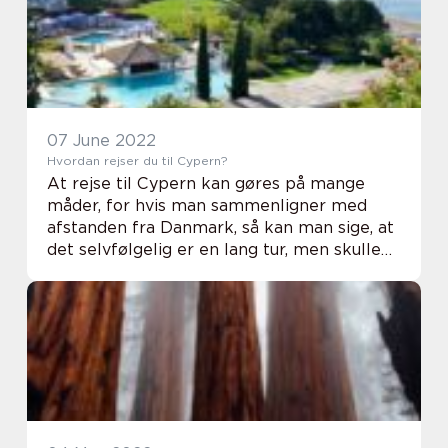
07 June 2022
Hvordan rejser du til Cypern?
At rejse til Cypern kan gøres på mange
måder, for hvis man sammenligner med
afstanden fra Danmark, så kan man sige, at
det selvfølgelig er en lang tur, men skulle
man til Asien eller lignende i
sammenligning, så er det jo ikke en lang tur.
Det mest a...