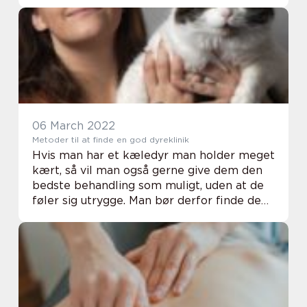
et enormt udvalg inden for epoxygulve, og
du kan derfor vælge imellem forskellige
farver og ...
06 March 2022
Metoder til at finde en god dyreklinik
Hvis man har et kæledyr man holder meget
kært, så vil man også gerne give dem den
bedste behandling som muligt, uden at de
føler sig utrygge. Man bør derfor finde den
helt rigtige dyreklinik til ens kæledyr. Du
kan finde en dyreklinik på mange måder ...