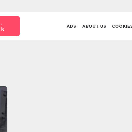
-
ADS
ABOUT US
COOKIE
dk