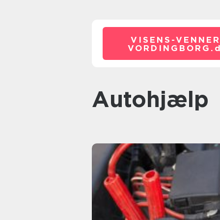
VISENS-VENNER
VORDINGBORG.
autohjælp