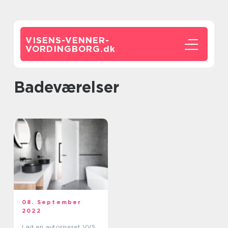
VISENS-VENNER-
VORDINGBORG.
dk
badeværelser
08. September
2022
Lad en autoriseret VVS