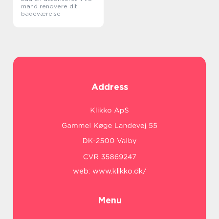
mand renovere dit
badeværelse
Address
web:
www.klikko.dk/
Menu