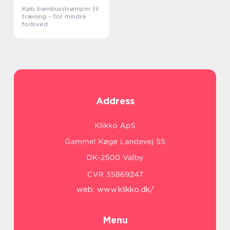
Køb bambusstrømper til
træning – for mindre
fodsved
Address
web:
www.klikko.dk/
Menu