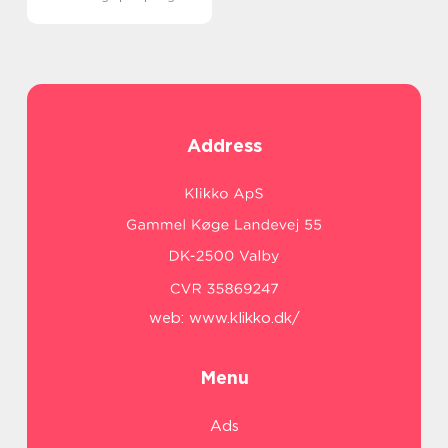
Address
web:
www.klikko.dk/
Menu
Ads