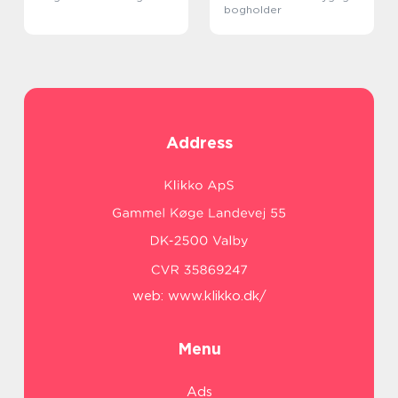
bogholder
Address
web:
www.klikko.dk/
Menu
Ads