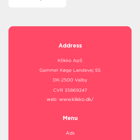
Address
web:
www.klikko.dk/
Menu
Ads