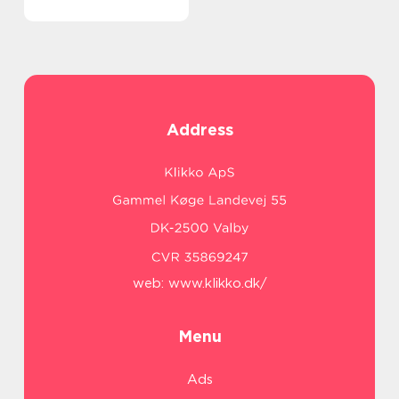
Address
web:
www.klikko.dk/
Menu
Ads