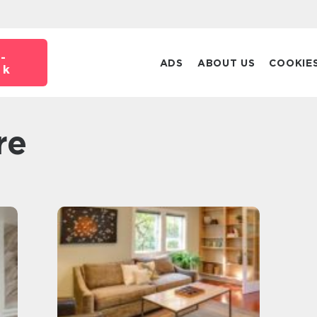
-
ADS
ABOUT US
COOKIE
dk
re