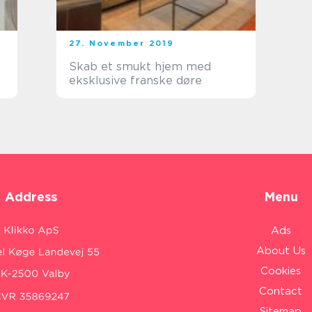
27. November 2019
Skab et smukt hjem med
eksklusive franske døre
Address
Menu
Ads
About Us
Cookies
Contact
Sitemap