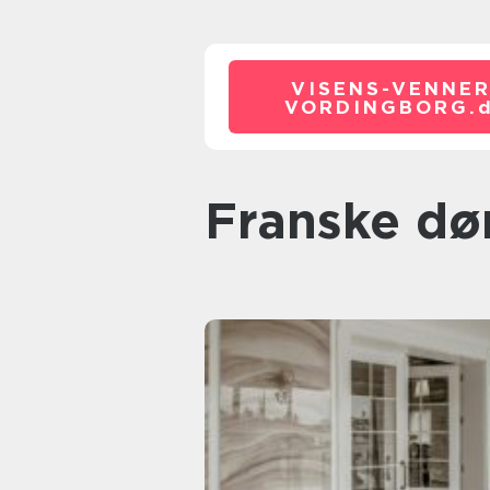
VISENS-VENNER
VORDINGBORG.
franske dø