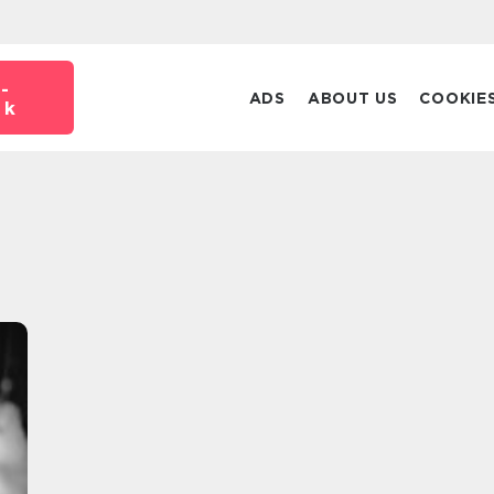
-
ADS
ABOUT US
COOKIE
dk