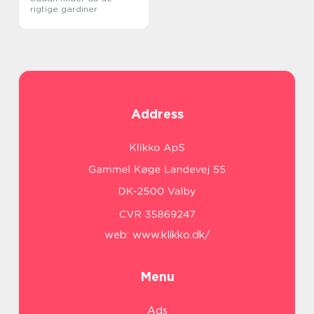
rigtige gardiner
Address
web:
www.klikko.dk/
Menu
Ads