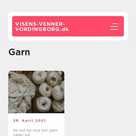
VISENS-VENNER-
VORDINGBORG.
dk
garn
28. April 2021
Åh nej! Nu skal det garn
vikles ud!