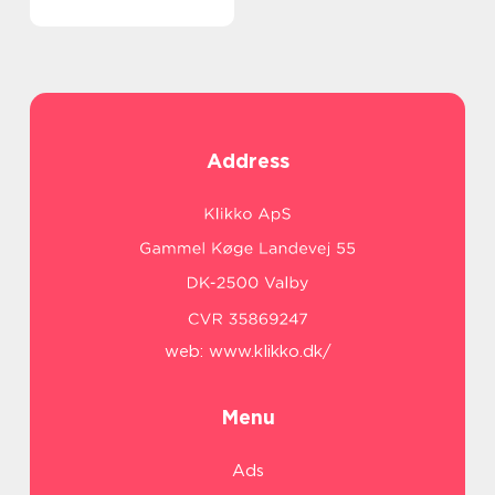
Address
web:
www.klikko.dk/
Menu
Ads