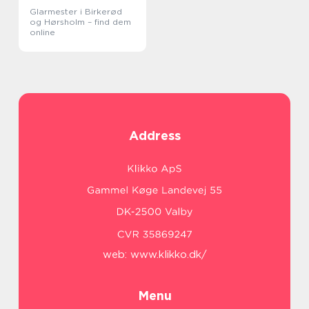
Glarmester i Birkerød
og Hørsholm – find dem
online
Address
web:
www.klikko.dk/
Menu