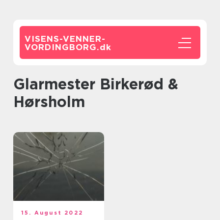
VISENS-VENNER-
VORDINGBORG.
dk
Glarmester Birkerød &
Hørsholm
15. August 2022