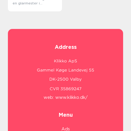
en glarmester i
København
Address
web:
www.klikko.dk/
Menu
Ads