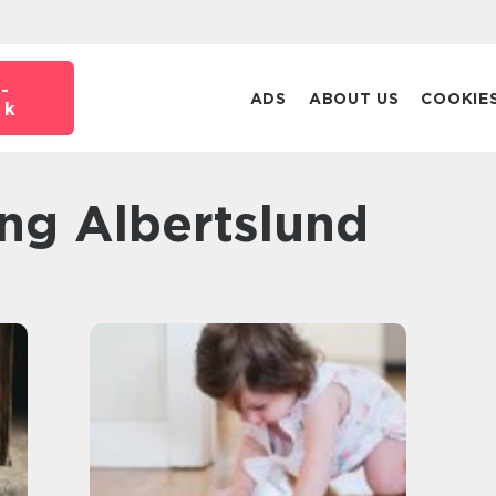
-
ADS
ABOUT US
COOKIE
dk
ing Albertslund