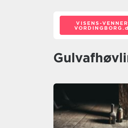
VISENS-VENNER
VORDINGBORG.
Gulvafhøvl