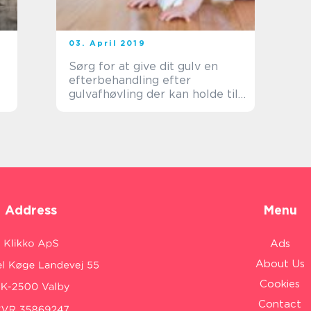
03. April 2019
Sørg for at give dit gulv en
efterbehandling efter
gulvafhøvling der kan holde til
børn
Address
Menu
Ads
About Us
Cookies
Contact