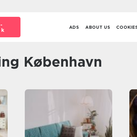
-
ADS
ABOUT US
COOKIE
dk
bning København