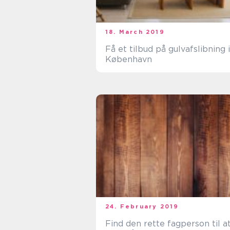
18. March 2019
Få et tilbud på gulvafslibning i
København
24. February 2019
Find den rette fagperson til a