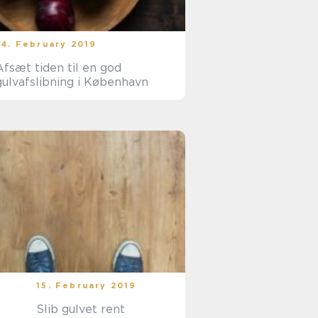
24. February 2019
Afsæt tiden til en god
gulvafslibning i København
15. February 2019
Slib gulvet rent