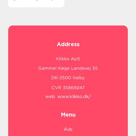
Address
web:
www.klikko.dk/
Menu
Ads