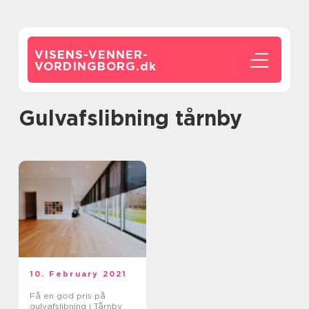
VISENS-VENNER-
VORDINGBORG.
dk
Gulvafslibning tårnby
10. February 2021
Få en god pris på
gulvafslibning i Tårnby