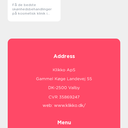
Få de bedste
skønhedsbehandlinger
på kosmetisk klinik i
København
Address
web:
www.klikko.dk/
Menu