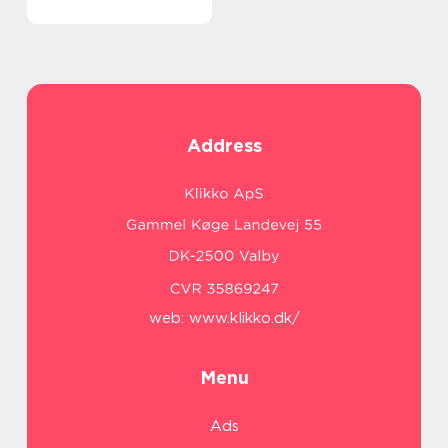
Address
web:
www.klikko.dk/
Menu
Ads