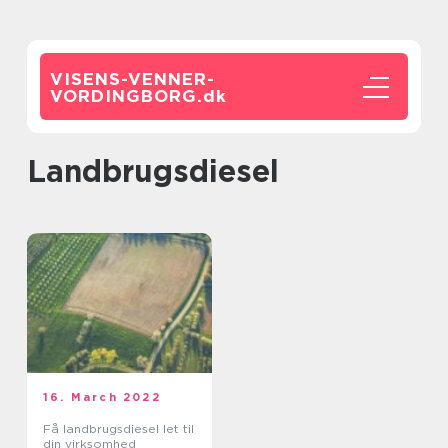
VISENS-VENNER-
VORDINGBORG.
dk
Landbrugsdiesel
16. March 2022
Få landbrugsdiesel let til
din virksomhed