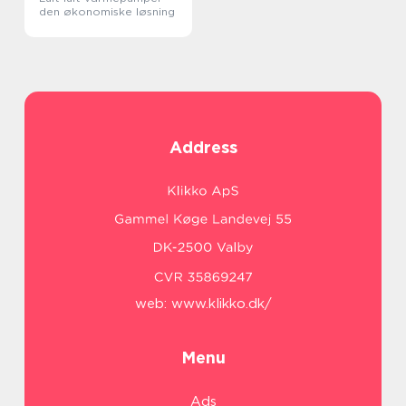
den økonomiske løsning
Address
web:
www.klikko.dk/
Menu
Ads