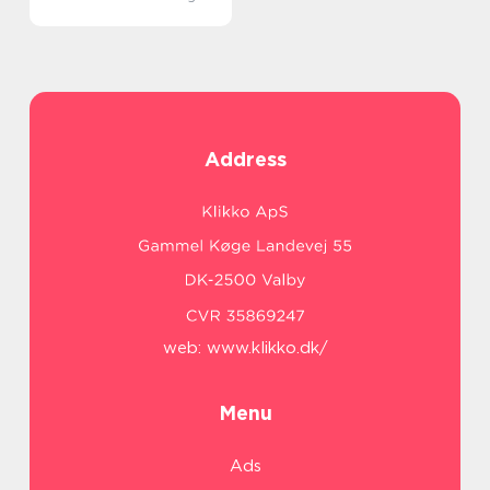
Address
web:
www.klikko.dk/
Menu
Ads