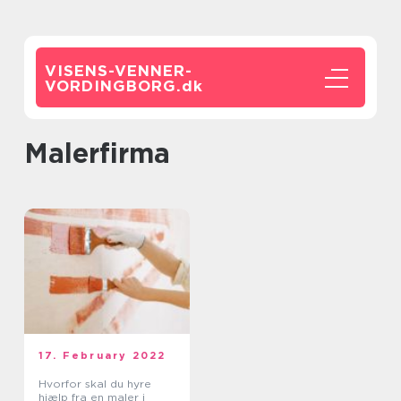
VISENS-VENNER-
VORDINGBORG.
dk
malerfirma
17. February 2022
Hvorfor skal du hyre
hjælp fra en maler i