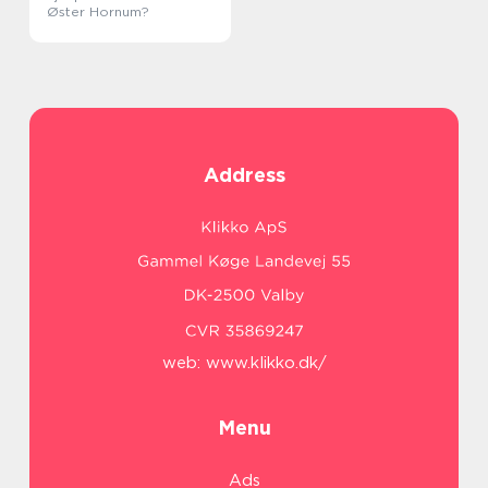
Øster Hornum?
Address
web:
www.klikko.dk/
Menu
Ads