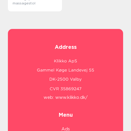
massagestol
Address
web:
www.klikko.dk/
Menu
Ads