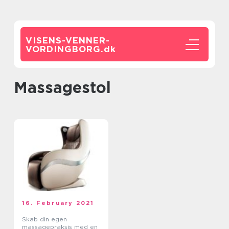
VISENS-VENNER-
VORDINGBORG.
dk
massagestol
16. February 2021
Skab din egen
massagepraksis med en