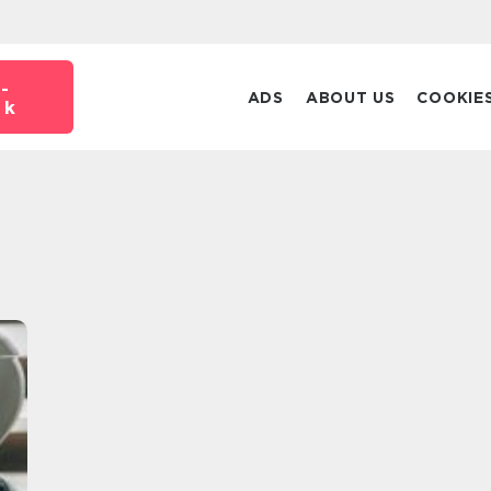
-
ADS
ABOUT US
COOKIE
dk