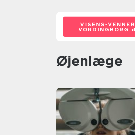
VISENS-VENNER
VORDINGBORG.
øjenlæge