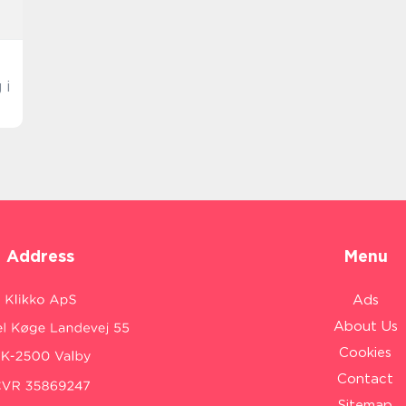
 i
Address
Menu
Ads
About Us
Cookies
Contact
Sitemap