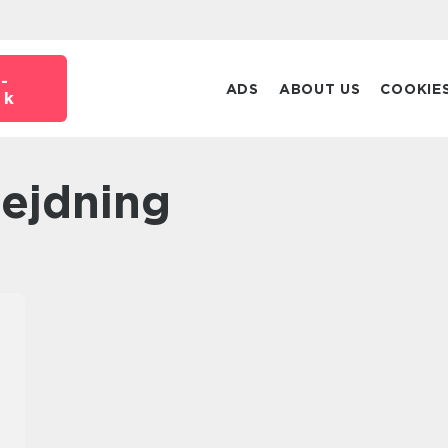
-
ADS
ABOUT US
COOKIE
dk
bejdning