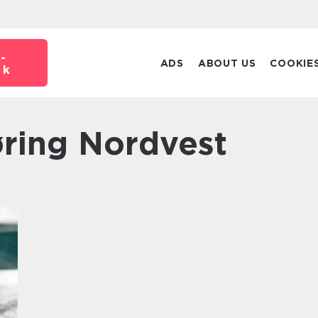
-
ADS
ABOUT US
COOKIE
dk
øring Nordvest