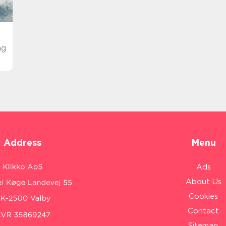
ng
Address
Menu
Ads
About Us
Cookies
Contact
Sitemap