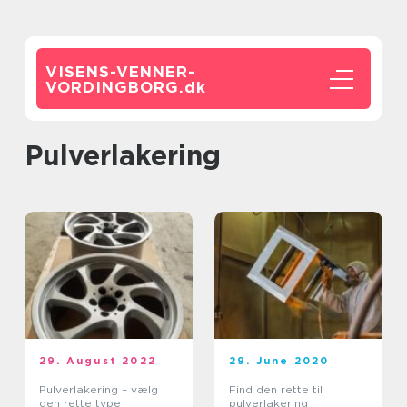
VISENS-VENNER-
VORDINGBORG.
dk
Pulverlakering
29. August 2022
29. June 2020
Pulverlakering – vælg
Find den rette til
den rette type
pulverlakering