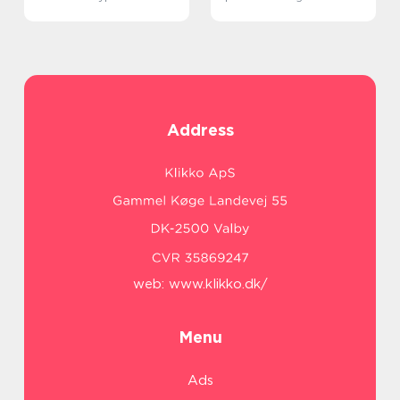
Address
web:
www.klikko.dk/
Menu
Ads