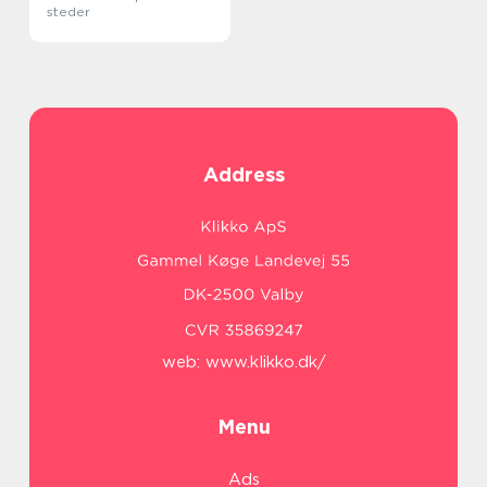
steder
Address
web:
www.klikko.dk/
Menu
Ads