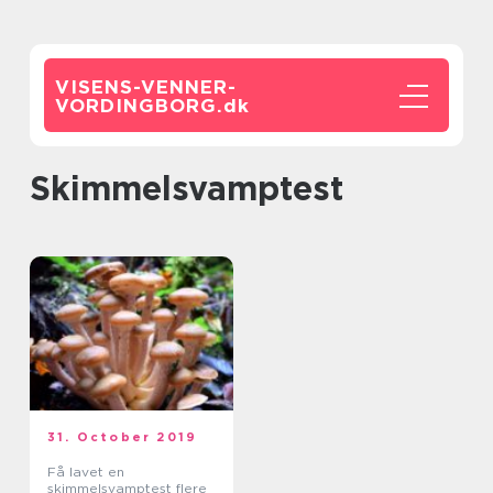
VISENS-VENNER-
VORDINGBORG.
dk
skimmelsvamptest
31. October 2019
Få lavet en
skimmelsvamptest flere