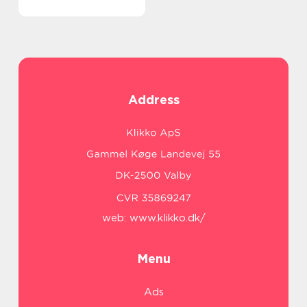
Address
web:
www.klikko.dk/
Menu
Ads