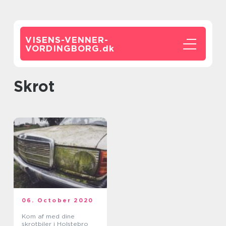
VISENS-VENNER-
VORDINGBORG.
dk
skrot
06. October 2020
Kom af med dine
skrotbiler i Holstebro