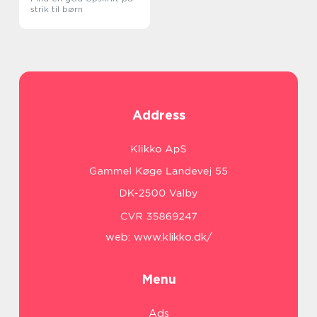
strik til børn
Address
web:
www.klikko.dk/
Menu
Ads