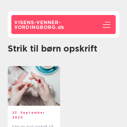
VISENS-VENNER-
VORDINGBORG.
dk
strik til børn opskrift
23. September
2020
Find en god opskrift på