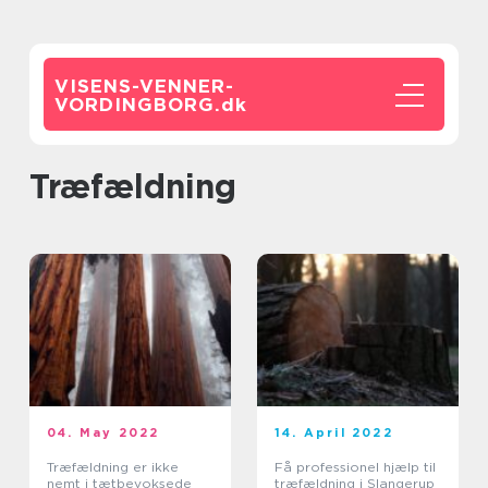
VISENS-VENNER-
VORDINGBORG.
dk
træfældning
04. May 2022
14. April 2022
Træfældning er ikke
Få professionel hjælp til
nemt i tætbevoksede
træfældning i Slangerup