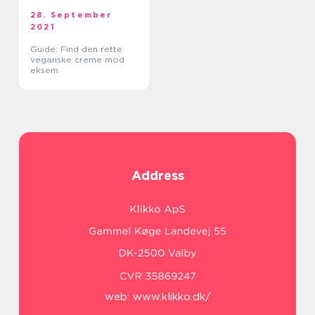
28. September
2021
Guide: Find den rette
veganske creme mod
eksem
Address
web:
www.klikko.dk/