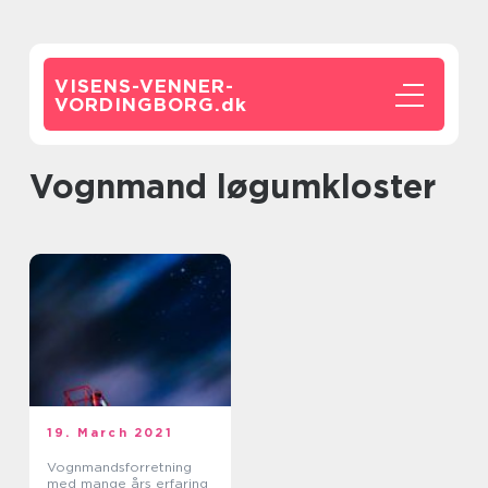
VISENS-VENNER-
VORDINGBORG.
dk
Vognmand løgumkloster
19. March 2021
Vognmandsforretning
med mange års erfaring