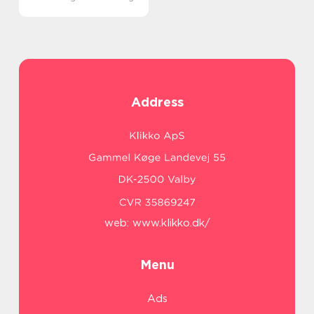
Address
web:
www.klikko.dk/
Menu
Ads