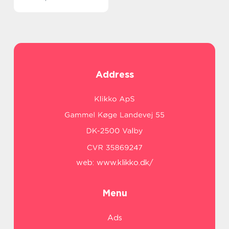
Address
web:
www.klikko.dk/
Menu
Ads