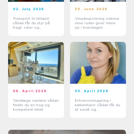
02. July 2026
30. June 2026
Transport til letland
Vinudespolering odense
sådan får du styr på
rene ruder giver mere
fragt, ruter og
lys i hverdagen
leveringssikkerhed
06. April 2026
03. April 2026
Tandlæge vanløse sådan
Erhvervsrengøring i
finder du en tryg og
københavn: sådan får du
kompetent klinik
et sundt og
præsentabelt
arbejdsmiljø