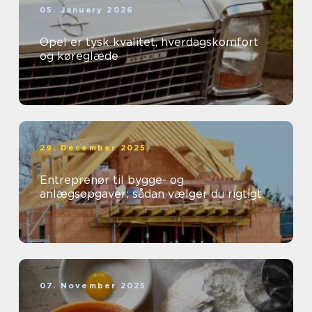
05. January 2026
Opel er tysk kvalitet, hverdagskomfort
og køreglæde
29. December 2025
Entreprenør til bygge- og
anlægsopgaver: sådan vælger du rigtigt
07. November 2025