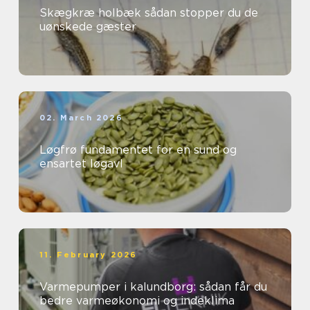
Skægkræ holbæk sådan stopper du de
uønskede gæster
02. March 2026
Løgfrø fundamentet for en sund og
ensartet løgavl
11. February 2026
Varmepumper i kalundborg: sådan får du
bedre varmeøkonomi og indeklima