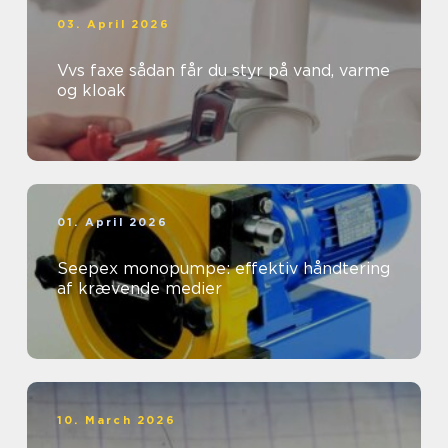
03. April 2026
Vvs faxe sådan får du styr på vand, varme
og kloak
01. April 2026
Seepex monopumpe: effektiv håndtering
af krævende medier
10. March 2026