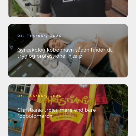
05. February 2026
Gynækolog københavn sådan finder du
tryg og professionel hjælp
03. February 2026
Christiania trøjer mere end bare
fodboldmerch