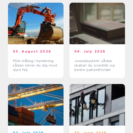
03. August 2026
06. July 2026
PDA måling i fundering:
Jounalsystem: sådan
sådan sikrer du dig mod
skaber du overblik og
dyre fejl
bedre patientforløb
02. July 2026
30. June 2026