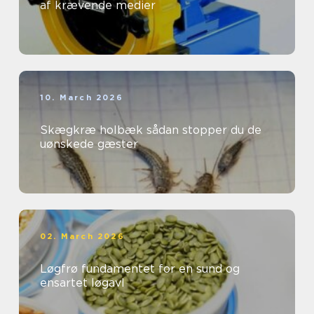
af krævende medier
10. March 2026
Skægkræ holbæk sådan stopper du de
uønskede gæster
02. March 2026
Løgfrø fundamentet for en sund og
ensartet løgavl