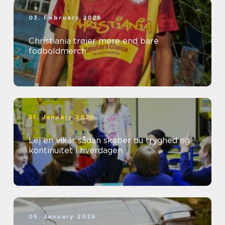
03. February 2026
Christiania trøjer mere end bare
fodboldmerch
31. January 2026
Lej en vikar sådan skaber du tryghed og
kontinuitet i hverdagen
05. January 2026