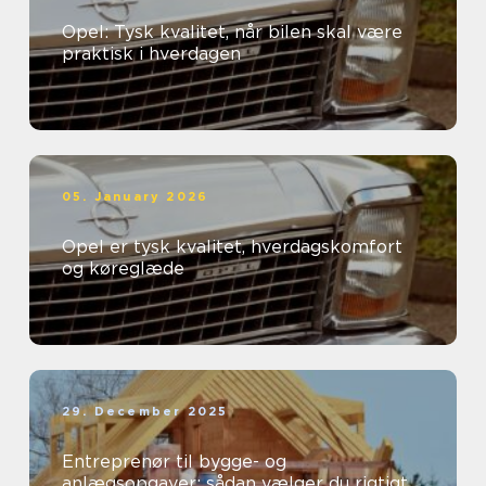
Opel: Tysk kvalitet, når bilen skal være
praktisk i hverdagen
05. January 2026
Opel er tysk kvalitet, hverdagskomfort
og køreglæde
29. December 2025
Entreprenør til bygge- og
anlægsopgaver: sådan vælger du rigtigt