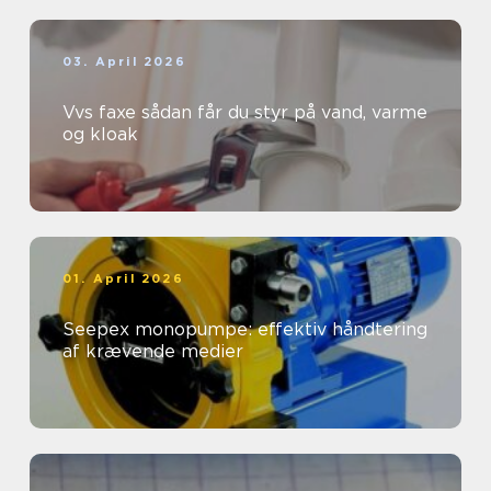
03. April 2026
Vvs faxe sådan får du styr på vand, varme
og kloak
01. April 2026
Seepex monopumpe: effektiv håndtering
af krævende medier