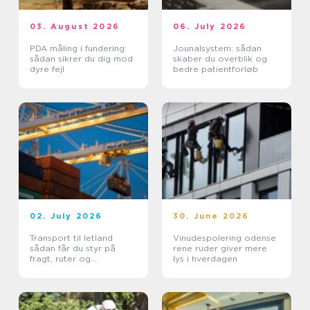
03. August 2026
06. July 2026
PDA måling i fundering:
Jounalsystem: sådan
sådan sikrer du dig mod
skaber du overblik og
dyre fejl
bedre patientforløb
02. July 2026
30. June 2026
Transport til letland
Vinudespolering odense
sådan får du styr på
rene ruder giver mere
fragt, ruter og
lys i hverdagen
leveringssikkerhed