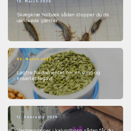
10. March 2026
Skægkræ holbæk sådan stopper du de
uønskede gæster
02. March 2026
Løgfrø fundamentet for en sund og
ensartet løgavl
11. February 2026
Varmepumper i kalundborg: sådan får du