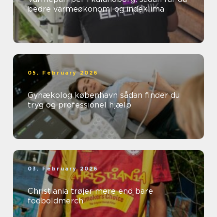
bedre varmeøkonomi og indeklima
05. February 2026
Gynækolog københavn sådan finder du
tryg og professionel hjælp
03. February 2026
Christiania trøjer mere end bare
fodboldmerch