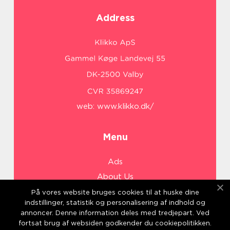
Address
web:
www.klikko.dk/
Menu
Ads
About Us
Cookies
På vores website bruges cookies til at huske dine
indstillinger, statistik og personalisering af indhold og
Contact
annoncer. Denne information deles med tredjepart. Ved
Sitemap
fortsat brug af websiden godkender du cookiepolitikken.