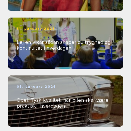
31. January 2026
Lej en vikar sådan skaber du tryghed og
kontinuitet i hverdagen
05. January 2026
Opel: Tysk kvalitet, når bilen skal være
praktisk i hverdagen