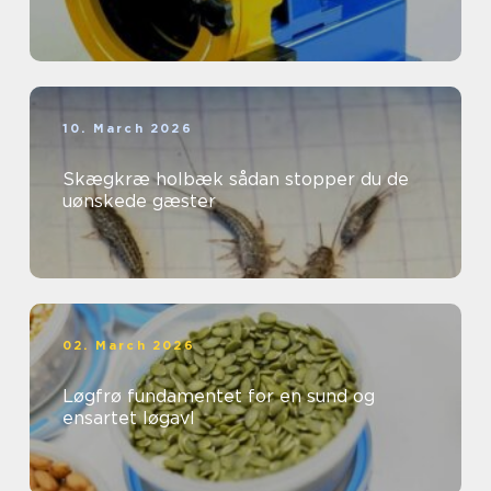
10. March 2026
Skægkræ holbæk sådan stopper du de
uønskede gæster
02. March 2026
Løgfrø fundamentet for en sund og
ensartet løgavl