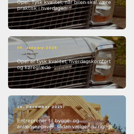
Opel: Tysk kvalitet, når bilen skal være
praktisk i hverdagen
05. January 2026
Opel er tysk kvalitet, hverdagskomfort
og køreglæde
29. December 2025
Entreprenør til bygge- og
anlægsopgaver: sådan vælger du rigtigt