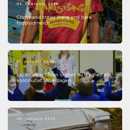
03. February 2026
Christiania trøjer mere end bare
fodboldmerch
31. January 2026
Lej en vikar sådan skaber du tryghed og
kontinuitet i hverdagen
05. January 2026