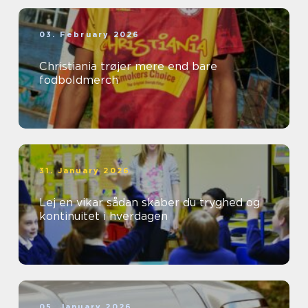
03. February 2026
Christiania trøjer mere end bare
fodboldmerch
31. January 2026
Lej en vikar sådan skaber du tryghed og
kontinuitet i hverdagen
05. January 2026