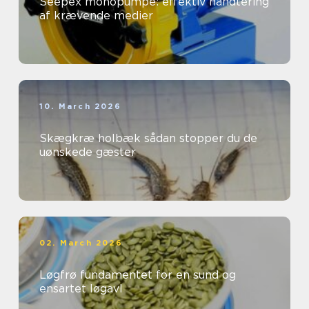
Seepex monopumpe: effektiv håndtering
af krævende medier
10. March 2026
Skægkræ holbæk sådan stopper du de
uønskede gæster
02. March 2026
Løgfrø fundamentet for en sund og
ensartet løgavl