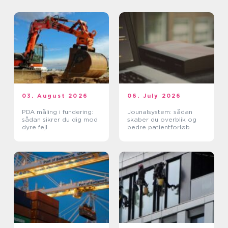
03. August 2026
06. July 2026
PDA måling i fundering:
Jounalsystem: sådan
sådan sikrer du dig mod
skaber du overblik og
dyre fejl
bedre patientforløb