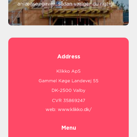
anlægsopgaver: sådan vælger du rigtigt
Address
web:
www.klikko.dk/
Menu