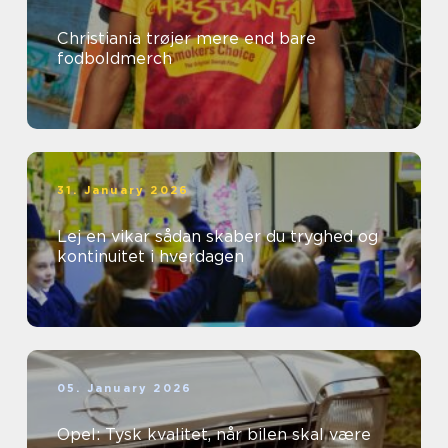
Christiania trøjer mere end bare
fodboldmerch
31. January 2026
Lej en vikar sådan skaber du tryghed og
kontinuitet i hverdagen
05. January 2026
Opel: Tysk kvalitet, når bilen skal være