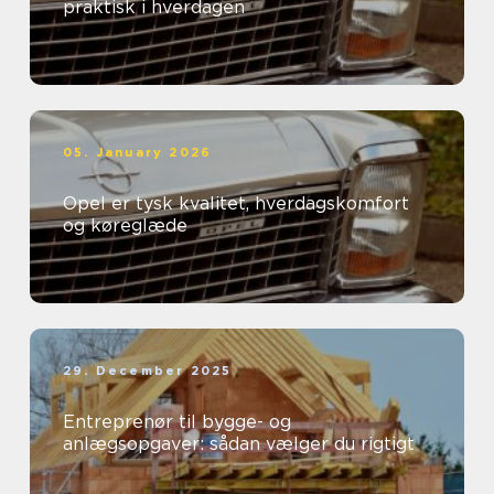
praktisk i hverdagen
05. January 2026
Opel er tysk kvalitet, hverdagskomfort
og køreglæde
29. December 2025
Entreprenør til bygge- og
anlægsopgaver: sådan vælger du rigtigt