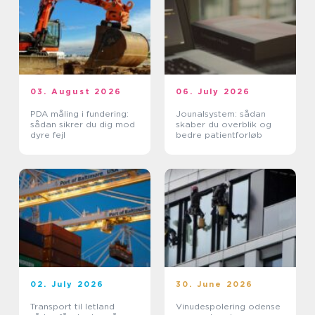
03. August 2026
06. July 2026
PDA måling i fundering:
Jounalsystem: sådan
sådan sikrer du dig mod
skaber du overblik og
dyre fejl
bedre patientforløb
02. July 2026
30. June 2026
Transport til letland
Vinudespolering odense