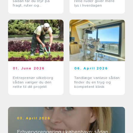
sådan får du styr på
rene ruder giver mere
fragt, ruter og
lys i hverdagen
leveringssikkerhed
01. June 2026
06. April 2026
Entreprenør silkeborg
Tandlæge vanløse sådan
sådan vælger du den
finder du en tryg og
rette til dit projekt
kompetent klinik
03. April 2026
Erhvervsrengøring i københavn: sådan