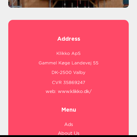
Address
web:
www.klikko.dk/
Menu
Ads
About Us