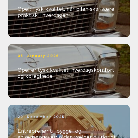
Opel: Tysk kvalitet, når bilen skal være
praktisk i hverdagen
05. January 2026
Opel er tysk kvalitet, hverdagskomfort
og køreglæde
29. December 2025
Entreprenør til bygge- og
anlægsopgaver: sådan vælger du rigtigt