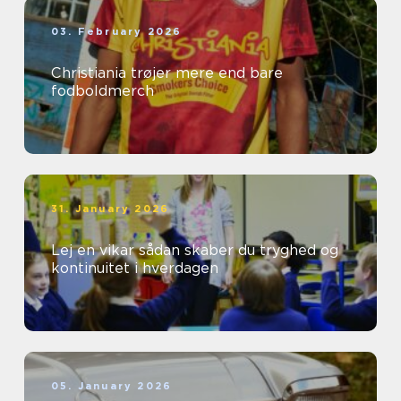
03. February 2026
Christiania trøjer mere end bare
fodboldmerch
31. January 2026
Lej en vikar sådan skaber du tryghed og
kontinuitet i hverdagen
05. January 2026