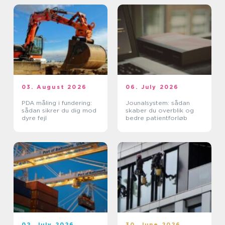
03. August 2026
06. July 2026
PDA måling i fundering:
Jounalsystem: sådan
sådan sikrer du dig mod
skaber du overblik og
dyre fejl
bedre patientforløb
02. July 2026
30. June 2026