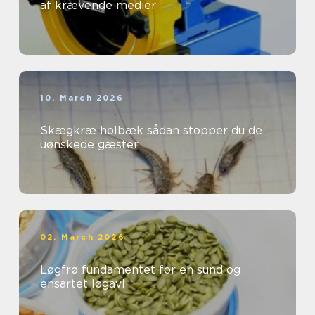
af krævende medier
10. March 2026
Skægkræ holbæk sådan stopper du de
uønskede gæster
02. March 2026
Løgfrø fundamentet for en sund og
ensartet løgavl