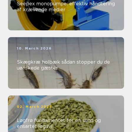
Seepex monopumpe: effektiv håndtering
af krævende medier
10. March 2026
Skægkræ holbæk sådan stopper du de
uønskede gæster
02. March 2026
Løgfrø fundamentet for en sund og
ensartet løgavl