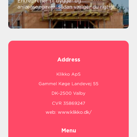
Entreprenør til bygge- og
anlægsopgaver: sådan vælger du rigtigt
Address
web:
www.klikko.dk/
Menu