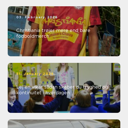
03. February 2026
Christiania trøjer mere end bare
fodboldmerch
31. January 2026
Lej en vikar sådan skaber du tryghed og
kontinuitet i hverdagen