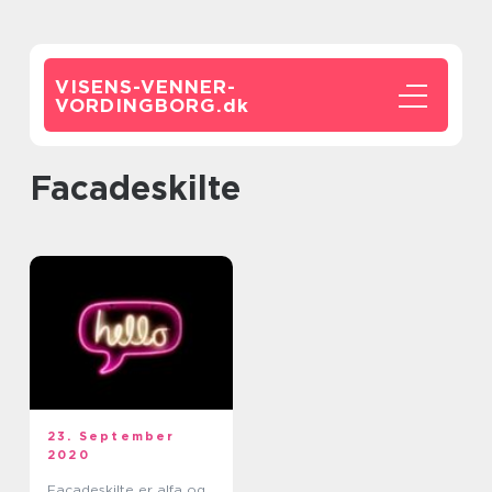
VISENS-VENNER-
VORDINGBORG.
dk
facadeskilte
23. September
2020
Facadeskilte er alfa og