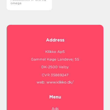
omega
Address
web:
www.klikko.dk/
Menu
Ads