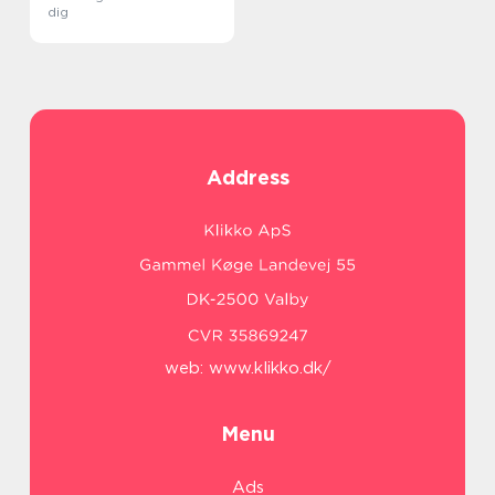
dig
Address
web:
www.klikko.dk/
Menu
Ads