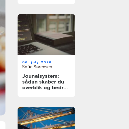
dyre fejl
06. july 2026
Sofie Sørensen
Jounalsystem:
sådan skaber du
overblik og bedre
patientforløb