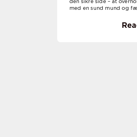
den sikre side – at overh
med en sund mund og fæ
Rea