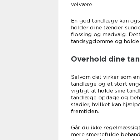
velvære.
En god tandlæge kan også
holder dine tænder sunde
flossing og madvalg. Det
tandsygdomme og holde d
Overhold dine t
Selvom det virker som en
tandlæge og et stort enga
vigtigt at holde sine ta
tandlæge opdage og beha
stadier, hvilket kan hjæl
fremtiden.
Går du ikke regelmæssigt 
mere smertefulde behandli