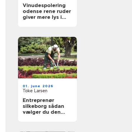
Vinudespolering
odense rene ruder
giver mere lys i
hverdagen
01. june 2026
Toke Larsen
Entreprenør
silkeborg sådan
vælger du den
rette til dit projekt