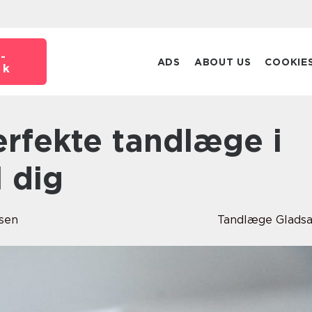
-
ADS
ABOUT US
COOKIE
dk
l dig
lsen
Tandlæge Glads