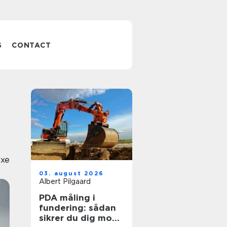
S
CONTACT
axe
03. august 2026
Albert Pilgaard
PDA måling i
fundering: sådan
sikrer du dig mod