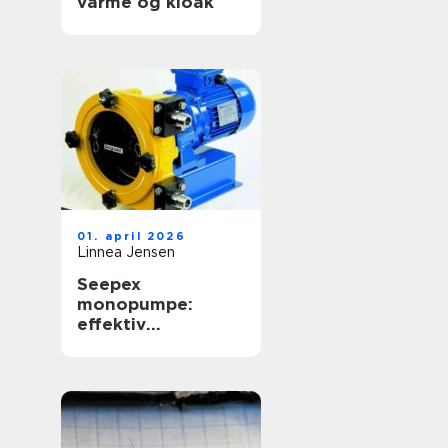
varme og kloak
01. april 2026
Linnea Jensen
Seepex
monopumpe:
effektiv
håndtering af
krævende medier