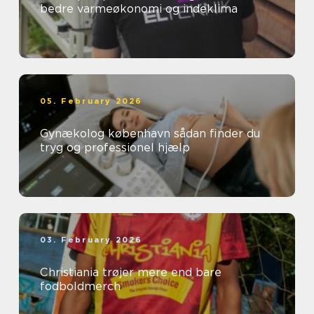
bedre varmeøkonomi og indeklima
05. February 2026
Gynækolog københavn sådan finder du
tryg og professionel hjælp
03. February 2026
Christiania trøjer mere end bare
fodboldmerch