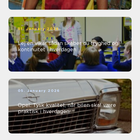
31. January 2026
Lej en vikar sådan skaber du tryghed og
kontinuitet i hverdagen
05. January 2026
Opel: Tysk kvalitet, når bilen skal være
praktisk i hverdagen