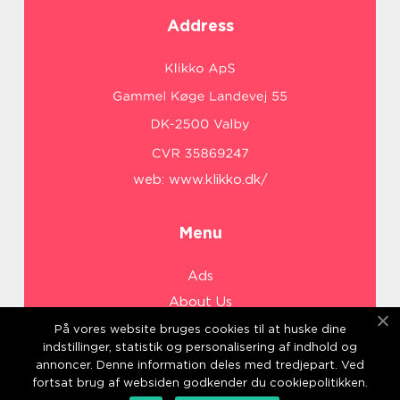
Address
web:
www.klikko.dk/
Menu
Ads
About Us
Cookies
På vores website bruges cookies til at huske dine
indstillinger, statistik og personalisering af indhold og
Contact
annoncer. Denne information deles med tredjepart. Ved
Sitemap
fortsat brug af websiden godkender du cookiepolitikken.