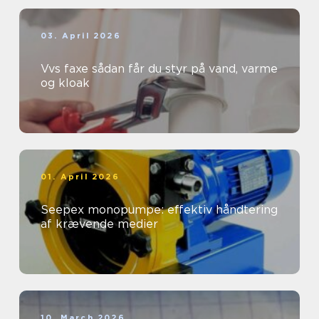
03. April 2026
Vvs faxe sådan får du styr på vand, varme
og kloak
01. April 2026
Seepex monopumpe: effektiv håndtering
af krævende medier
10. March 2026