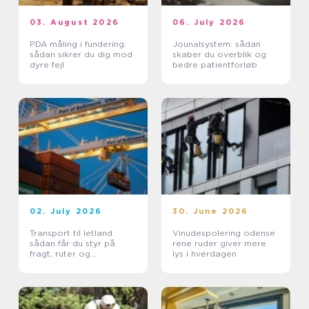
03. August 2026
06. July 2026
PDA måling i fundering:
Jounalsystem: sådan
sådan sikrer du dig mod
skaber du overblik og
dyre fejl
bedre patientforløb
02. July 2026
30. June 2026
Transport til letland
Vinudespolering odense
sådan får du styr på
rene ruder giver mere
fragt, ruter og
lys i hverdagen
leveringssikkerhed