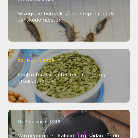
Skægkræ holbæk sådan stopper du de
uønskede gæster
02. March 2026
Løgfrø fundamentet for en sund og
ensartet løgavl
11. February 2026
Varmepumper i kalundborg: sådan får du