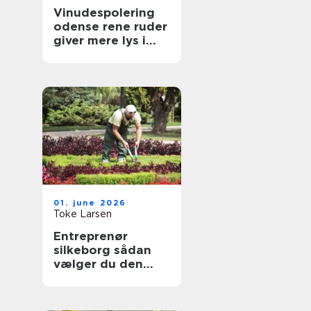
Vinudespolering
odense rene ruder
giver mere lys i
hverdagen
01. june 2026
Toke Larsen
Entreprenør
silkeborg sådan
vælger du den
rette til dit projekt