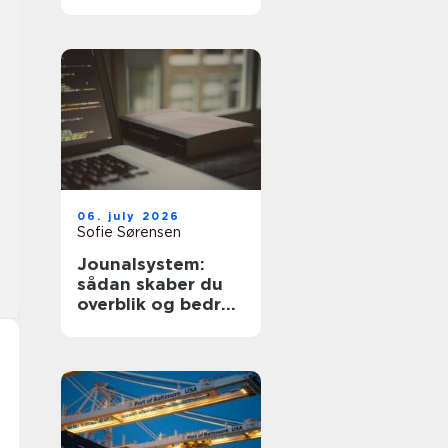
dyre fejl
06. july 2026
Sofie Sørensen
Jounalsystem:
sådan skaber du
overblik og bedre
patientforløb