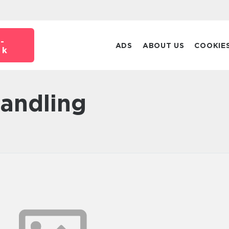
-
ADS
ABOUT US
COOKIE
dk
handling