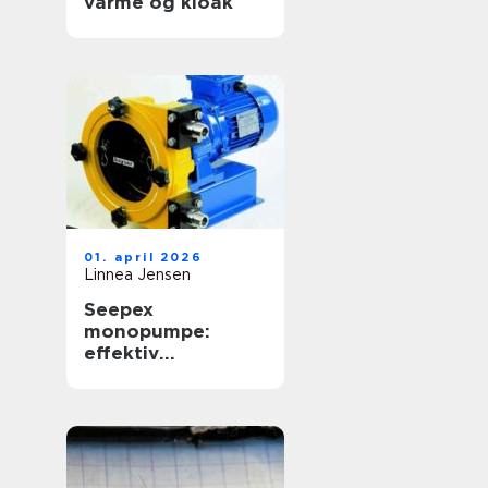
varme og kloak
01. april 2026
Linnea Jensen
Seepex
monopumpe:
effektiv
håndtering af
krævende medier