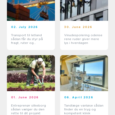
02. July 2026
30. June 2026
Transport til letland
Vinudespolering odense
sådan får du styr på
rene ruder giver mere
fragt, ruter og
lys i hverdagen
leveringssikkerhed
01. June 2026
06. April 2026
Entreprenør silkeborg
Tandlæge vanløse sådan
sådan vælger du den
finder du en tryg og
rette til dit projekt
kompetent klinik