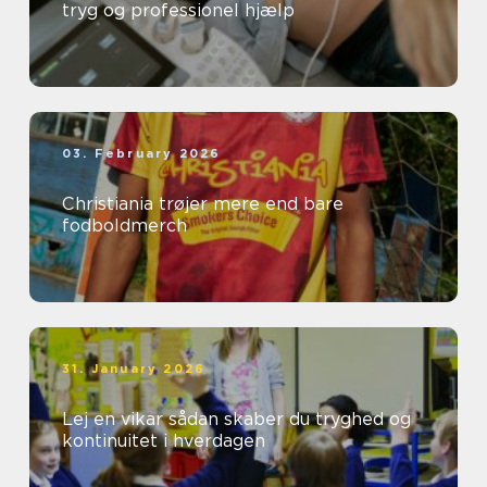
tryg og professionel hjælp
03. February 2026
Christiania trøjer mere end bare
fodboldmerch
31. January 2026
Lej en vikar sådan skaber du tryghed og
kontinuitet i hverdagen