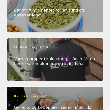
Løgfrø fundamentet for en sund og
ensartet løgavl
11. February 2026
Varmepumper i kalundborg: sådan får du
bedre varmeøkonomi og indeklima
05. February 2026
Gynækolog københavn sådan finder du