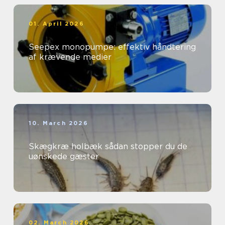
01. April 2026
Seepex monopumpe: effektiv håndtering
af krævende medier
10. March 2026
Skægkræ holbæk sådan stopper du de
uønskede gæster
02. March 2026