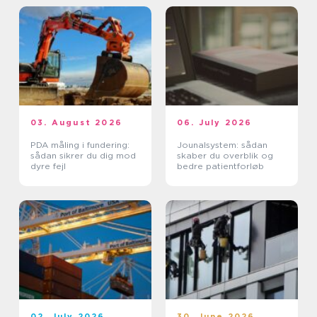
03. August 2026
06. July 2026
PDA måling i fundering:
Jounalsystem: sådan
sådan sikrer du dig mod
skaber du overblik og
dyre fejl
bedre patientforløb
02. July 2026
30. June 2026