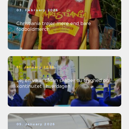
03. February 2026
Christiania trøjer mere end bare
fodboldmerch
31. January 2026
Lej en vikar sådan skaber du tryghed og
kontinuitet i hverdagen
05. January 2026