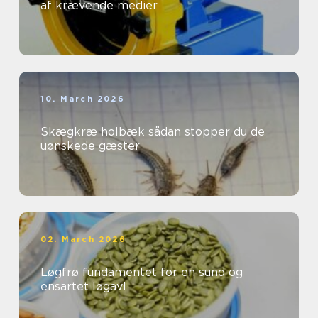
af krævende medier
10. March 2026
Skægkræ holbæk sådan stopper du de
uønskede gæster
02. March 2026
Løgfrø fundamentet for en sund og
ensartet løgavl