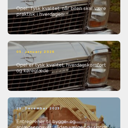
Opel: Tysk kvalitet, når bilen skal være
praktisk i hverdagen
05. January 2026
Opel er tysk kvalitet, hverdagskomfort
og køreglæde
29. December 2025
Entreprenør til bygge- og
anlægsopgaver: sådan vælger du rigtigt