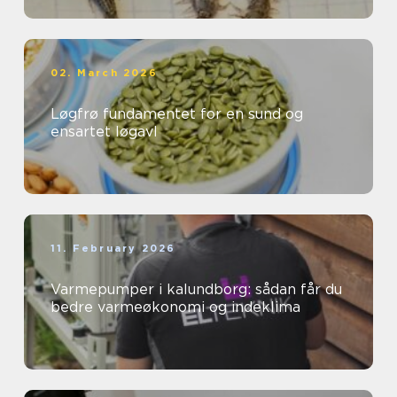
02. March 2026
Løgfrø fundamentet for en sund og
ensartet løgavl
11. February 2026
Varmepumper i kalundborg: sådan får du
bedre varmeøkonomi og indeklima