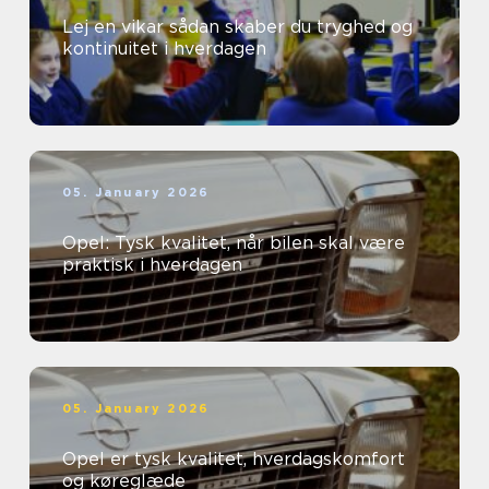
Lej en vikar sådan skaber du tryghed og
kontinuitet i hverdagen
05. January 2026
Opel: Tysk kvalitet, når bilen skal være
praktisk i hverdagen
05. January 2026
Opel er tysk kvalitet, hverdagskomfort
og køreglæde