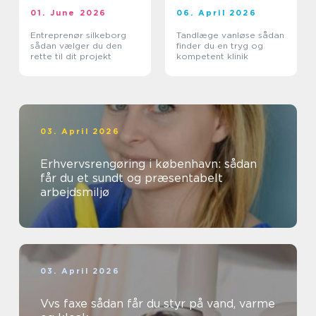
01. June 2026
06. April 2026
Entreprenør silkeborg
Tandlæge vanløse sådan
sådan vælger du den
finder du en tryg og
rette til dit projekt
kompetent klinik
03. April 2026
Erhvervsrengøring i københavn: sådan
får du et sundt og præsentabelt
arbejdsmiljø
03. April 2026
Vvs faxe sådan får du styr på vand, varme