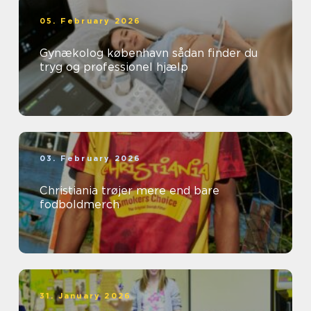
05. February 2026
Gynækolog københavn sådan finder du
tryg og professionel hjælp
03. February 2026
Christiania trøjer mere end bare
fodboldmerch
31. January 2026