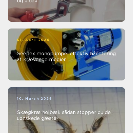
og kloak
01. April 2026
Seepex monopumpe: effektiv håndtering
af krævende medier
10. March 2026
Skægkræ holbæk sådan stopper du de
uønskede gæster