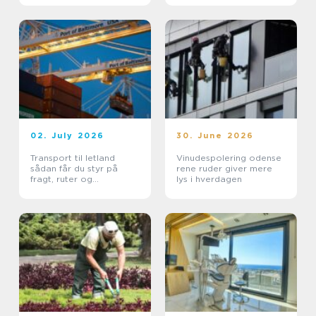
02. July 2026
30. June 2026
Transport til letland
Vinudespolering odense
sådan får du styr på
rene ruder giver mere
fragt, ruter og
lys i hverdagen
leveringssikkerhed